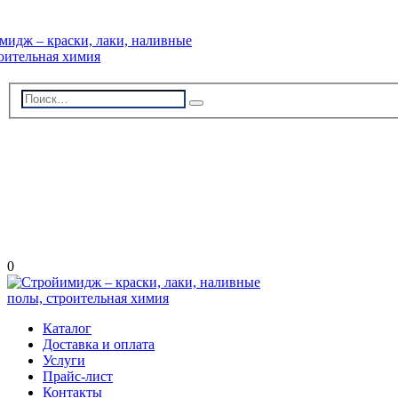
г. Волжский, пр-кт Ленина 308Г
stroiimidg@mail.ru
+7 (8442) 29-70-85
График работы: Пн-Пт 09:00-18:00
0
Каталог
Доставка и оплата
Услуги
Прайс-лист
Контакты