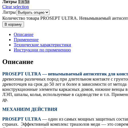
Литры
1 л
5л
Clear selection
Литры
Количество товара PROSEPT ULTRA. Невымываемый антисепт
В корзину
Описание
Применение
Технические характеристики
Инструкции по применению
Описание
PROSEPT ULTRA — невымываемый антисептик для конструк
древесины различных пород при длительном контакте с грунто
древоточцев на срок до 50 лет и более в зависимости от мето
конструкционные элементы каркасных домов, нижние венцы в д
ЛЭП, шпалы, колья, используемые в садоводстве и т.п. Приме
др.
МЕХАНИЗМ ДЕЙСТВИЯ
PROSEPT ULTRA
— один из самых мощных защитных составо
странах. Эффективный комплекс триазолов меди — это соврем