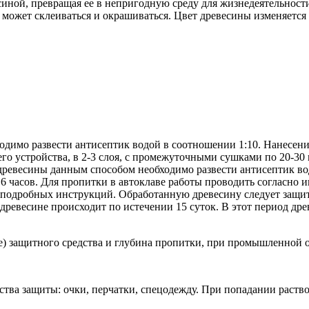
иной, превращая ее в непригодную среду для жизнедеятельност
может склеиваться и окрашиваться. Цвет древесины изменяется 
димо развести антисептик водой в соотношении 1:10. Нанесение
 устройства, в 2-3 слоя, с промежуточными сушками по 20-30 
древесины данным способом необходимо развести антисептик во
 часов. Для пропитки в автоклаве работы проводить согласно и
 подробных инструкций. Обработанную древесину следует защит
древесине происходит по истечении 15 суток. В этот период дре
ние) защитного средства и глубина пропитки, при промышленной
ства защиты: очки, перчатки, спецодежду. При попадании раств