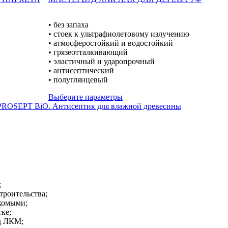
• без запаха
• стоек к ультрафиолетовому излучению
• атмосферостойкий и водостойкий
• грязеотталкивающий
• эластичный и ударопрочный
• антисептический
• полуглянцевый
Выберите параметры
;
троительства;
екомыми;
ке;
од ЛКМ;