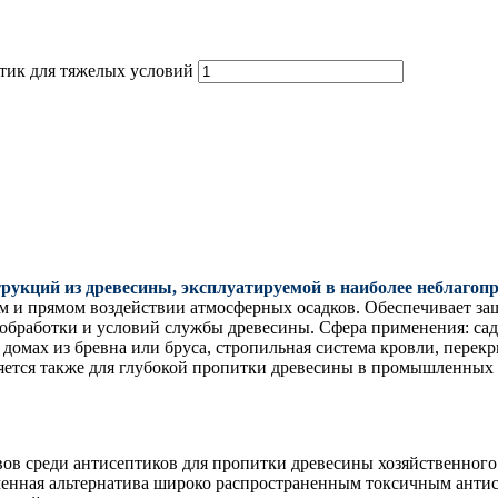
ик для тяжелых условий
ций из древесины, эксплуатируемой в наиболее неблагоп
м и прямом воздействии атмосферных осадков. Обеспечивает защ
да обработки и условий службы древесины. Сфера применения: са
омах из бревна или бруса, стропильная система кровли, перекр
няется также для глубокой пропитки древесины в промышленных
в среди антисептиков для пропитки древесины хозяйственного
енная альтернатива широко распространенным токсичным антис