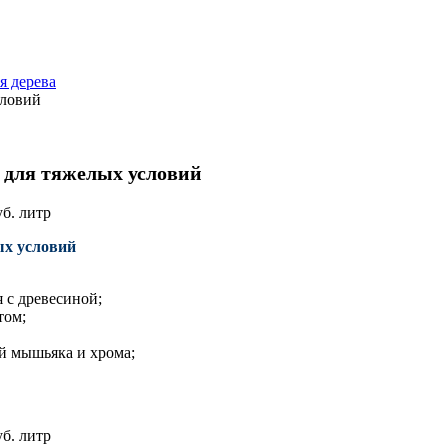
я дерева
ловий
для тяжелых условий
уб.
литр
х условий
 с древесиной;
том;
й мышьяка и хрома;
уб.
литр