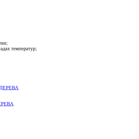
ени;
адах температур;
ЕРЕВА