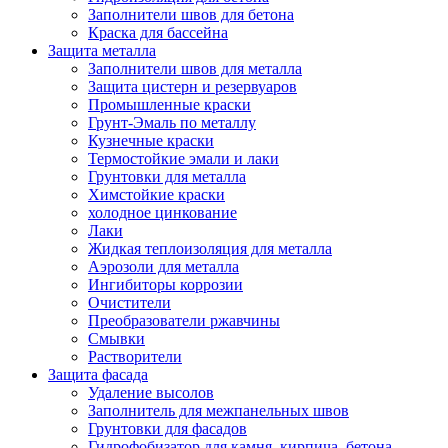
Заполнители швов для бетона
Краска для бассейна
Защита металла
Заполнители швов для металла
Защита цистерн и резервуаров
Промышленные краски
Грунт-Эмаль по металлу
Кузнечные краски
Термостойкие эмали и лаки
Грунтовки для металла
Химстойкие краски
холодное цинкование
Лаки
Жидкая теплоизоляция для металла
Аэрозоли для металла
Ингибиторы коррозии
Очистители
Преобразователи ржавчины
Смывки
Растворители
Защита фасада
Удаление высолов
Заполнитель для межпанельных швов
Грунтовки для фасадов
Гидрофобизатор для камня, кирпича, бетона