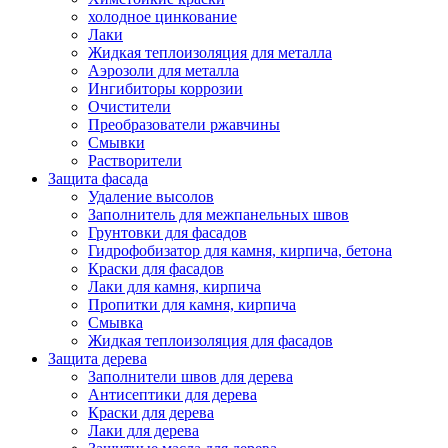
холодное цинкование
Лаки
Жидкая теплоизоляция для металла
Аэрозоли для металла
Ингибиторы коррозии
Очистители
Преобразователи ржавчины
Смывки
Растворители
Защита фасада
Удаление высолов
Заполнитель для межпанельных швов
Грунтовки для фасадов
Гидрофобизатор для камня, кирпича, бетона
Краски для фасадов
Лаки для камня, кирпича
Пропитки для камня, кирпича
Смывка
Жидкая теплоизоляция для фасадов
Защита дерева
Заполнители швов для дерева
Антисептики для дерева
Краски для дерева
Лаки для дерева