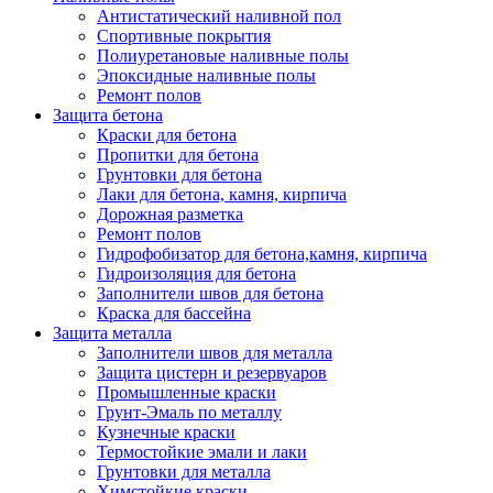
Антистатический наливной пол
Спортивные покрытия
Полиуретановые наливные полы
Эпоксидные наливные полы
Ремонт полов
Защита бетона
Краски для бетона
Пропитки для бетона
Грунтовки для бетона
Лаки для бетона, камня, кирпича
Дорожная разметка
Ремонт полов
Гидрофобизатор для бетона,камня, кирпича
Гидроизоляция для бетона
Заполнители швов для бетона
Краска для бассейна
Защита металла
Заполнители швов для металла
Защита цистерн и резервуаров
Промышленные краски
Грунт-Эмаль по металлу
Кузнечные краски
Термостойкие эмали и лаки
Грунтовки для металла
Химстойкие краски