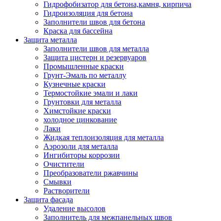
Гидрофобизатор для бетона,камня, кирпича
Гидроизоляция для бетона
Заполнители швов для бетона
Краска для бассейна
Защита металла
Заполнители швов для металла
Защита цистерн и резервуаров
Промышленные краски
Грунт-Эмаль по металлу
Кузнечные краски
Термостойкие эмали и лаки
Грунтовки для металла
Химстойкие краски
холодное цинкование
Лаки
Жидкая теплоизоляция для металла
Аэрозоли для металла
Ингибиторы коррозии
Очистители
Преобразователи ржавчины
Смывки
Растворители
Защита фасада
Удаление высолов
Заполнитель для межпанельных швов