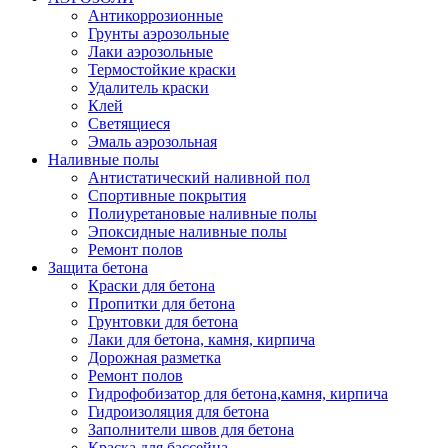
Антикоррозионные
Грунты аэрозольные
Лаки аэрозольные
Термостойкие краски
Удалитель краски
Клей
Светящиеся
Эмаль аэрозольная
Наливные полы
Антистатический наливной пол
Спортивные покрытия
Полиуретановые наливные полы
Эпоксидные наливные полы
Ремонт полов
Защита бетона
Краски для бетона
Пропитки для бетона
Грунтовки для бетона
Лаки для бетона, камня, кирпича
Дорожная разметка
Ремонт полов
Гидрофобизатор для бетона,камня, кирпича
Гидроизоляция для бетона
Заполнители швов для бетона
Краска для бассейна