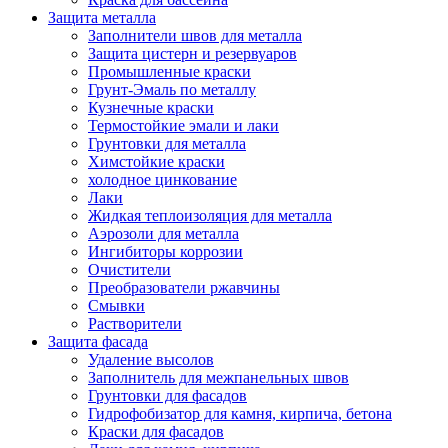
Защита металла
Заполнители швов для металла
Защита цистерн и резервуаров
Промышленные краски
Грунт-Эмаль по металлу
Кузнечные краски
Термостойкие эмали и лаки
Грунтовки для металла
Химстойкие краски
холодное цинкование
Лаки
Жидкая теплоизоляция для металла
Аэрозоли для металла
Ингибиторы коррозии
Очистители
Преобразователи ржавчины
Смывки
Растворители
Защита фасада
Удаление высолов
Заполнитель для межпанельных швов
Грунтовки для фасадов
Гидрофобизатор для камня, кирпича, бетона
Краски для фасадов