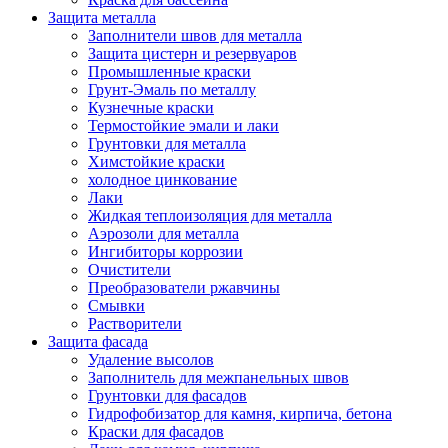
Защита металла
Заполнители швов для металла
Защита цистерн и резервуаров
Промышленные краски
Грунт-Эмаль по металлу
Кузнечные краски
Термостойкие эмали и лаки
Грунтовки для металла
Химстойкие краски
холодное цинкование
Лаки
Жидкая теплоизоляция для металла
Аэрозоли для металла
Ингибиторы коррозии
Очистители
Преобразователи ржавчины
Смывки
Растворители
Защита фасада
Удаление высолов
Заполнитель для межпанельных швов
Грунтовки для фасадов
Гидрофобизатор для камня, кирпича, бетона
Краски для фасадов