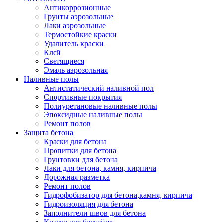
Антикоррозионные
Грунты аэрозольные
Лаки аэрозольные
Термостойкие краски
Удалитель краски
Клей
Светящиеся
Эмаль аэрозольная
Наливные полы
Антистатический наливной пол
Спортивные покрытия
Полиуретановые наливные полы
Эпоксидные наливные полы
Ремонт полов
Защита бетона
Краски для бетона
Пропитки для бетона
Грунтовки для бетона
Лаки для бетона, камня, кирпича
Дорожная разметка
Ремонт полов
Гидрофобизатор для бетона,камня, кирпича
Гидроизоляция для бетона
Заполнители швов для бетона
Краска для бассейна