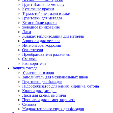
Грунт-Эмаль по металлу
Кузнечные краски
Термостойкие эмали и лаки
Грунтовки для металла
Химстойкие краски
холодное цинкование
Лаки
Жидкая теплоизоляция для металла
Аэрозоли для металла
Ингибиторы коррозии
Очистители
Преобразователи ржавчины
Смывки
Растворители
Защита фасада
Удаление высолов
Заполнитель для межпанельных швов
Грунтовки для фасадов
Гидрофобизатор для камня, кирпича, бетона
Краски для фасадов
Лаки для камня, кирпича
Пропитки для камня, кирпича
Смывка
Жидкая теплоизоляция для фасадов