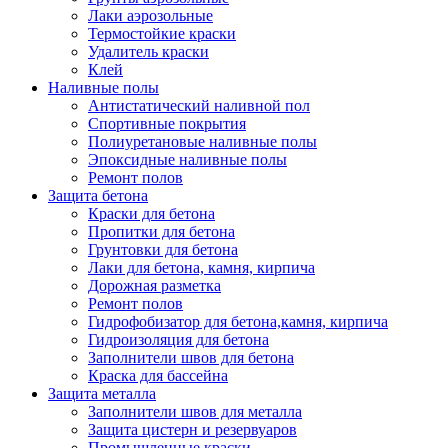
Лаки аэрозольные
Термостойкие краски
Удалитель краски
Клей
Наливные полы
Антистатический наливной пол
Спортивные покрытия
Полиуретановые наливные полы
Эпоксидные наливные полы
Ремонт полов
Защита бетона
Краски для бетона
Пропитки для бетона
Грунтовки для бетона
Лаки для бетона, камня, кирпича
Дорожная разметка
Ремонт полов
Гидрофобизатор для бетона,камня, кирпича
Гидроизоляция для бетона
Заполнители швов для бетона
Краска для бассейна
Защита металла
Заполнители швов для металла
Защита цистерн и резервуаров
Промышленные краски