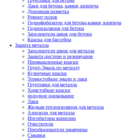
Грунтовки для бетона
Лаки для бетона, камня, кирпича
Дорожная разметка
Ремонт полов
Гидрофобизатор для бетона,камня, кирпича
Гидроизоляция для бетона
Заполнители швов для бетона
Краска для бассейна
Защита металла
Заполнители швов для металла
Защита цистерн и резервуаров
Промышленные краски
Грунт-Эмаль по металлу
Кузнечные краски
Термостойкие эмали и лаки
Грунтовки для металла
Химстойкие краски
холодное цинкование
Лаки
Жидкая теплоизоляция для металла
Аэрозоли для металла
Ингибиторы коррозии
Очистители
Преобразователи ржавчины
Смывки