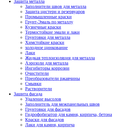
Защита металла
Заполнители швов для металла
Защита цистерн и резервуаров
Промышленные краски
Грунт-Эмаль по металлу
Кузнечные краски
Термостойкие эмали и лаки
Грунтовки для металла
Химстойкие краски
холодное цинкование
Лаки
Жидкая теплоизоляция для металла
Аэрозоли для металла
Ингибиторы коррозии
Очистители
Преобразователи ржавчины
Смывки
Растворители
Защита фасада
Удаление высолов
Заполнитель для межпанельных швов
Грунтовки для фасадов
Гидрофобизатор для камня, кирпича, бетона
Краски для фасадов
Лаки для камня, кирпича