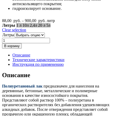
антискользящего покрытия;
гидроизолирует основание.
Диапазон
88,00
руб.
–
900,00
руб.
литр
цен:
Литры
1 л
10л
2,4л
20 л
5л
88,00
Clear selection
руб.
Литры
–
Количество
900,00
товара
В корзину
руб.
МультиПротект
ПУ
Описание
лак
Технические характеристики
полиуретановый
Инструкция по применению
Описание
Полиуретановый лак
предназначен для нанесения на
деревянные, бетонные, металлические и полимерные
основания в качестве износостойкого покрытия.
Представляют собой раствор 100% – полиуретана в
органических растворителях без добавления удешевляющих
алкидных добавок. После отверждения представляет собой
прозрачную или окрашенную пленку, обладающей