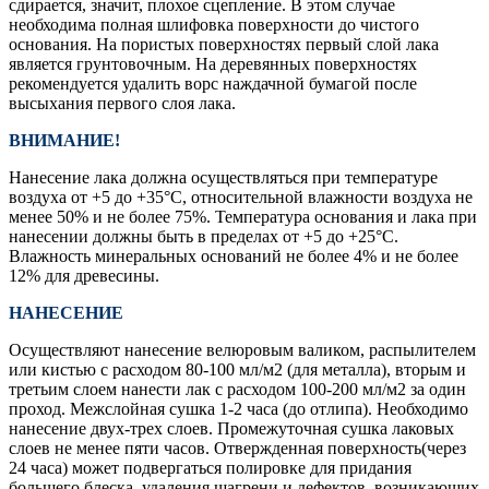
сдирается, значит, плохое сцепление. В этом случае
необходима полная шлифовка поверхности до чистого
основания. На пористых поверхностях первый слой лака
является грунтовочным. На деревянных поверхностях
рекомендуется удалить ворс наждачной бумагой после
высыхания первого слоя лака.
ВНИМАНИЕ!
Нанесение лака должна осуществляться при температуре
воздуха от +5 до +35°С, относительной влажности воздуха не
менее 50% и не более 75%. Температура основания и лака при
нанесении должны быть в пределах от +5 до +25°С.
Влажность минеральных оснований не более 4% и не более
12% для древесины.
НАНЕСЕНИЕ
Осуществляют нанесение велюровым валиком, распылителем
или кистью с расходом 80-100 мл/м2 (для металла), вторым и
третьим слоем нанести лак с расходом 100-200 мл/м2 за один
проход. Межслойная сушка 1-2 часа (до отлипа). Необходимо
нанесение двух-трех слоев. Промежуточная сушка лаковых
слоев не менее пяти часов. Отвержденная поверхность(через
24 часа) может подвергаться полировке для придания
большего блеска, удаления шагрени и дефектов, возникающих