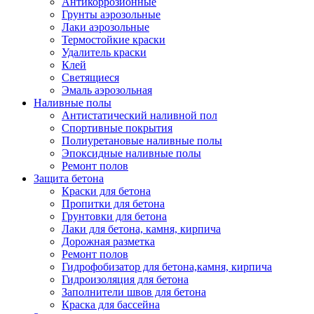
Антикоррозионные
Грунты аэрозольные
Лаки аэрозольные
Термостойкие краски
Удалитель краски
Клей
Светящиеся
Эмаль аэрозольная
Наливные полы
Антистатический наливной пол
Спортивные покрытия
Полиуретановые наливные полы
Эпоксидные наливные полы
Ремонт полов
Защита бетона
Краски для бетона
Пропитки для бетона
Грунтовки для бетона
Лаки для бетона, камня, кирпича
Дорожная разметка
Ремонт полов
Гидрофобизатор для бетона,камня, кирпича
Гидроизоляция для бетона
Заполнители швов для бетона
Краска для бассейна