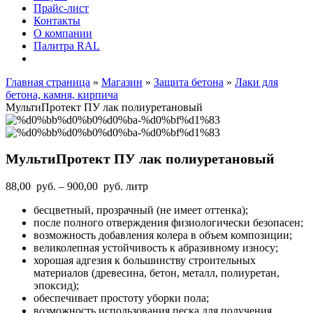
Прайс-лист
Контакты
О компании
Палитра RAL
Главная страница
»
Магазин
»
Защита бетона
»
Лаки для
бетона, камня, кирпича
МультиПротект ПУ лак полиуретановый
МультиПротект ПУ лак полиуретановый
Диапазон
88,00
руб.
–
900,00
руб.
литр
цен:
бесцветный, прозрачный (не имеет оттенка);
88,00
после полного отверждения физиологически безопасен;
руб.
возможность добавления колера в объем композиции;
–
великолепная устойчивость к абразивному износу;
900,00
хорошая адгезия к большинству строительных
руб.
материалов (древесина, бетон, металл, полиуретан,
эпоксид);
обеспечивает простоту уборки пола;
возможность использования песка для получения