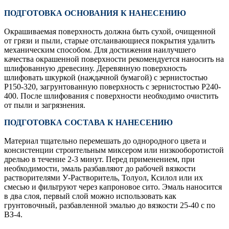
ПОДГОТОВКА ОСНОВАНИЯ К НАНЕСЕНИЮ
Окрашиваемая поверхность должна быть сухой, очищенной
от грязи и пыли, старые отслаивающиеся покрытия удалить
механическим способом. Для достижения наилучшего
качества окрашенной поверхности рекомендуется наносить на
шлифованную древесину. Деревянную поверхность
шлифовать шкуркой (наждачной бумагой) с зернистостью
P150-320, загрунтованную поверхность с зернистостью P240-
400. После шлифования с поверхности необходимо очистить
от пыли и загрязнения.
ПОДГОТОВКА СОСТАВА К НАНЕСЕНИЮ
Материал тщательно перемешать до однородного цвета и
консистенции строительным миксером или низкооборотистой
дрелью в течение 2-3 минут. Перед применением, при
необходимости, эмаль разбавляют до рабочей вязкости
растворителями У-Растворитель, Толуол, Ксилол или их
смесью и фильтруют через капроновое сито. Эмаль наносится
в два слоя, первый слой можно использовать как
грунтовочный, разбавленной эмалью до вязкости 25-40 с по
ВЗ-4.