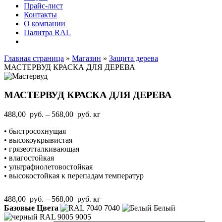
Прайс-лист
Контакты
О компании
Палитра RAL
Главная страница
»
Магазин
»
Защита дерева
МАСТЕРВУД КРАСКА ДЛЯ ДЕРЕВА
МАСТЕРВУД КРАСКА ДЛЯ ДЕРЕВА
Диапазон
488,00
руб.
–
568,00
руб.
кг
цен:
• быстросохнущая
488,00
• высокоукрывистая
руб.
• грязеотталкивающая
–
• влагостойкая
568,00
• ультрафиолетовостойкая
руб.
• высокостойкая к перепадам температур
Диапазон
488,00
руб.
–
568,00
руб.
кг
цен:
Базовые Цвета
7040
Белый
488,00
9005