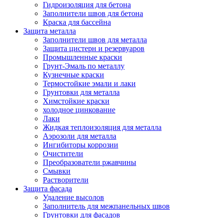
Гидроизоляция для бетона
Заполнители швов для бетона
Краска для бассейна
Защита металла
Заполнители швов для металла
Защита цистерн и резервуаров
Промышленные краски
Грунт-Эмаль по металлу
Кузнечные краски
Термостойкие эмали и лаки
Грунтовки для металла
Химстойкие краски
холодное цинкование
Лаки
Жидкая теплоизоляция для металла
Аэрозоли для металла
Ингибиторы коррозии
Очистители
Преобразователи ржавчины
Смывки
Растворители
Защита фасада
Удаление высолов
Заполнитель для межпанельных швов
Грунтовки для фасадов