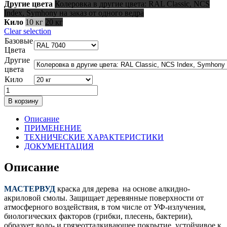
руб.
Другие цвета
Колеровка в другие цвета: RAL Classic, NCS
–
Index, Symhony на заказ от одного ведра
568,00
Кило
10 кг
20 кг
руб.
Clear selection
Базовые
Цвета
Другие
цвета
Кило
Количество
товара
В корзину
МАСТЕРВУД
КРАСКА
Описание
ДЛЯ
ПРИМЕНЕНИЕ
ДЕРЕВА
ТЕХНИЧЕСКИЕ ХАРАКТЕРИСТИКИ
ДОКУМЕНТАЦИЯ
Описание
МАСТЕРВУД
краска для дерева на основе алкидно-
акриловой смолы. Защищает деревянные поверхности от
атмосферного воздействия, в том числе от УФ-излучения,
биологических факторов (грибки, плесень, бактерии),
образует водо- и грязеотталкивающее покрытие, устойчивое к