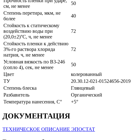
Прочность пленки при ударе,
50
см, не менее
Степень перетира, мкм, не
40
более
Стойкость к статическому
воздействию воды при
72
(20,0±2)°С, ч, не менее
Стойкость пленки к действию
3%-го раствора хлорида
72
натрия, ч, не менее
Условная вязкость по В3-246
50
(сопло 4), сек, не менее
Цвет
колерованный
ТУ
20.30.12-021-01524656-2019
Степень блеска
Глянцевый
Разбавитель
Органический
Температура нанесения, С°
+5°
ДОКУМЕНТАЦИЯ
ТЕХНИЧЕСКОЕ ОПИСАНИЕ ЭПОСТАТ