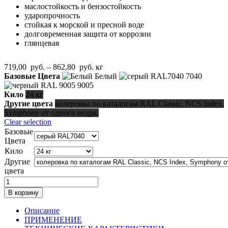
маслостойкость и бензостойкость
ударопрочность
стойкая к морской и пресной воде
долговременная защита от коррозии
глянцевая
Диапазон
719,00
руб.
–
862,80
руб.
кг
цен:
Базовые Цвета
Белый
7040
719,00
9005
руб.
Кило
24 кг
–
Другие цвета
колеровка по каталогам RAL Classic, NCS Index,
862,80
Symphony от одного ведра.
руб.
Clear selection
Базовые
Цвета
Кило
Другие
цвета
Количество
товара
В корзину
Эпостат
эпоксидная
Описание
грунт-
ПРИМЕНЕНИЕ
эмаль