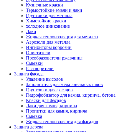
Кузнечные краски
Термостойкие эмали и лаки
Грунтовки для металла
Химстойкие краски
холодное цинкование
Лаки
Жидкая теплоизоляция для металла
Аэрозоли для металла
Ингибиторы коррозии
Очистители
Преобразователи ржавчины
Смывки
Растворители
Защита фасада
Удаление высолов
Заполнитель для межпанельных швов
Грунтовки для фасадов
Гидрофобизатор для камня, кирпича, бетона
Краски для фасадов
Лаки для камня, кирпича
Пропитки для камня, кирпича
Смывка
Жидкая теплоизоляция для фасадов
Защита дерева