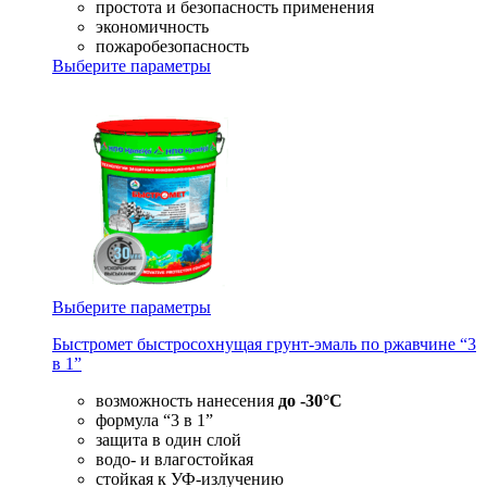
простота и безопасность применения
экономичность
пожаробезопасность
Выберите параметры
Выберите параметры
Быстромет быстросохнущая грунт-эмаль по ржавчине “3
в 1”
возможность нанесения
до -30°С
формула “3 в 1”
защита в один слой
водо- и влагостойкая
стойкая к УФ-излучению