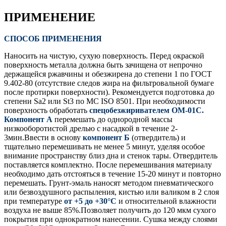
ПРИМЕНЕНИЕ
СПОСОБ ПРИМЕНЕНИЯ
Наносить на чистую, сухую поверхность. Перед окраской
поверхность металла должна быть зачищена от непрочно
держащейся ржавчины и обезжирена до степени 1 по ГОСТ
9.402-80 (отсутствие следов жира на фильтровальной бумаге
после протирки поверхности). Рекомендуется подготовка до
степени Sa2 или St3 по МС ISO 8501. При необходимости
поверхность обработать
спецобезжиривателем ОМ-01С.
Компонент А
перемешать до однородной массы
низкооборотистой дрелью с насадкой в течение 2-
3мин.Ввести в основу
компонент Б
(отвердитель) и
тщательно перемешивать не менее 5 минут, уделяя особое
внимание пространству близ дна и стенок тары. Отвердитель
поставляется комплектно. После перемешивания материалу
необходимо дать отстояться в течение 15-20 минут и повторно
перемешать. Грунт-эмаль наносят методом пневматического
или безвоздушного распыления, кистью или валиком в 2 слоя
при температуре
от +5 до +30°С
и относительной влажности
воздуха не выше 85%.Позволяет получить до 120 мкм сухого
покрытия при однократном нанесении. Сушка между слоями