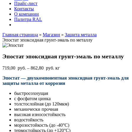
Прайс-лист
Контакты
О компании
Палитра RAL
Главная страница
»
Магазин
»
Защита металла
Эпостат эпоксидная грунт-эмаль по металлу
Эпостат эпоксидная грунт-эмаль по металлу
Диапазон
719,00
руб.
–
862,80
руб.
кг
цен:
Эпостат — двухкомпонентная эпоксидная грунт-эмаль для
719,00
защиты металла от коррозии
руб.
–
быстросохнущая
862,80
с фосфатом цинка
руб.
толстослойная (до 120мкм)
механически прочная
высокая износостойкость
водостойкость
морозостойкость (до -40°С)
термостойкость (до +120°С)