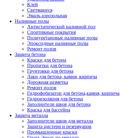
Клей
Светящиеся
Эмаль аэрозольная
Наливные полы
Антистатический наливной пол
Спортивные покрытия
Полиуретановые наливные полы
Эпоксидные наливные полы
Ремонт полов
Защита бетона
Краски для бетона
Пропитки для бетона
Грунтовки для бетона
Лаки для бетона, камня, кирпича
Дорожная разметка
Ремонт полов
Гидрофобизатор для бетона,камня, кирпича
Гидроизоляция для бетона
Заполнители швов для бетона
Краска для бассейна
Защита металла
Заполнители швов для металла
Защита цистерн и резервуаров
Промышленные краски
Грунт-Эмаль по металлу