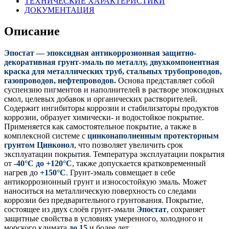
ТЕХНИЧЕСКИЕ ХАРАКТЕРИСТИКИ
по
ДОКУМЕНТАЦИЯ
металлу
Описание
Эпостат — эпоксидная антикоррозионная защитно-
декоративная грунт-эмаль по металлу, двухкомпонентная
краска для металлических труб, стальных трубопроводов,
газопроводов, нефтепроводов.
Основа представляет собой
суспензию пигментов и наполнителей в растворе эпоксидных
смол, целевых добавок и органических растворителей.
Содержит ингибиторы коррозии и стабилизаторы продуктов
коррозии, образует химически- и водостойкое покрытие.
Применяется как самостоятельное покрытие, а также в
комплексной системе с
цинконаполненным протекторным
грунтом Цинконол
, что позволяет увеличить срок
эксплуатации покрытия. Температура эксплуатации покрытия
от
-40°С до +120°С
, также допускается кратковременный
нагрев до
+150°С
.
Грунт-эмаль совмещает в себе
антикоррозионный грунт и износостойкую эмаль. Может
наноситься на металлическую поверхность со следами
коррозии без предварительного грунтования. Покрытие,
состоящее из двух слоёв грунт-эмали
Эпостат
, сохраняет
защитные свойства в условиях умеренного, холодного и
морского климата
до 15
и более лет.