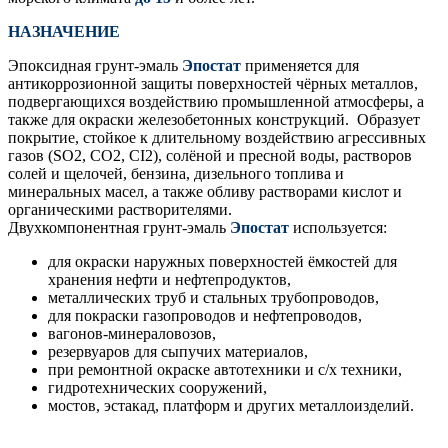
НАЗНАЧЕНИЕ
Эпоксидная грунт-эмаль
Эпостат
применяется для
антикоррозионной защиты поверхностей чёрных металлов,
подвергающихся воздействию промышленной атмосферы, а
также для окраски железобетонных конструкций. Образует
покрытие, стойкое к длительному воздействию агрессивных
газов (SO2, CO2, CI2), солёной и пресной воды, растворов
солей и щелочей, бензина, дизельного топлива и
минеральных масел, а также обливу растворами кислот и
органическими растворителями.
Двухкомпонентная грунт-эмаль
Эпостат
используется:
для окраски наружных поверхностей ёмкостей для
хранения нефти и нефтепродуктов,
металлических труб и стальных трубопроводов,
для покраски газопроводов и нефтепроводов,
вагонов-минераловозов,
резервуаров для сыпучих материалов,
при ремонтной окраске автотехники и с/х техники,
гидротехнических сооружений,
мостов, эстакад, платформ и других металлоизделий.