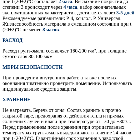
при t (20±2)°С составляет
2 часа
.
Высыхание покрытия до
степени 3 происходит через
4 часа
,
набор окончательных
эксплуатационных характеристик достигается через
3-5 дней
.
Рекомендуемые разбавители: Р-4, ксилол, Р-Универсал.
Жизнеспособность материала в смешанном состоянии при t
(20±2)°С не менее
8 часов
.
РАСХОД
Расход грунт-эмали составляет 160-200 г/м², при толщине
сухого слоя 80-100 мкм
МЕРЫ БЕЗОПАСНОСТИ
При проведении внутренних работ, а также после их
окончания тщательно проветрить помещение. Использовать
индивидуальные средства защиты.
ХРАНЕНИЕ
Не нагревать. Беречь от огня. Состав хранить в прочно
закрытой таре, предохраняя от действия тепла и прямых
солнечных лучей и влаги при температуре от –30 до +30°С.
Перед применением после хранения при отрицательных
температурах грунт-эмаль выдерживают в течение 24 часов
при t (20±2)°С. Гарантийный срок хранения в заводской