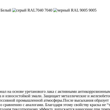
Белый
7040
9005
иал на основе уретанового лака с активными антикоррозионным
а и износостойкой эмали. Защищает металлические и железобет
грессивной промышленной атмосферы.После высыхания образует
 сравнению с аналогами. Благодаря этому свойству краска не “
годаря тиксотропному эффекту допускается нанесение при темпер