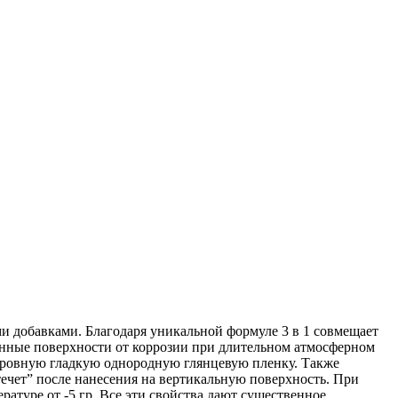
и добавками. Благодаря уникальной формуле 3 в 1 совмещает
онные поверхности от коррозии при длительном атмосферном
 ровную гладкую однородную глянцевую пленку. Также
течет” после нанесения на вертикальную поверхность. При
атуре от -5 гр. Все эти свойства дают существенное