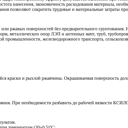
стота нанесения, экономичность расходования материала, необ
ния позволяют сократить трудовые и материальные затраты про
 или ржавых поверхностей без предварительного грунтования. 
орм, металлических опор ЛЭП и антенных мачт, труб, трубопров
ой промышленности, железнодорожного транспорта, сельскохозя
шейся краски и рыхлой ржавчины. Окрашиваемая поверхность дол
ояния. При необходимости разбавить до рабочей вязкости КСИ
пультом.
при температуре (20±0,5)°С: