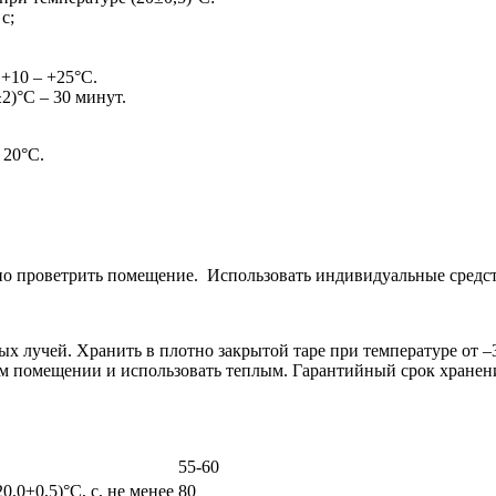
с;
 +10 – +25°С.
±2)°С – 30 минут.
 20°С.
но проветрить помещение. Использовать индивидуальные средс
ных лучей. Хранить в плотно закрытой таре при температуре от 
м помещении и использовать теплым. Гарантийный срок хранения
55-60
0,0±0,5)°С, с, не менее
80