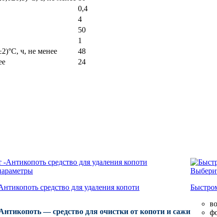
0,4
4
50
1
2)°С, ч, не менее
48
ее
24
параметры
Выбери
Антикопоть средство для удаления копоти
Быстром
в
Антикопоть — средство для очистки от копоти и сажи
фо