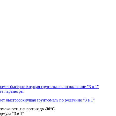
те параметры
ет быстросохнущая грунт-эмаль по ржавчине “3 в 1”
озможность нанесения
до -30°С
рмула “3 в 1”