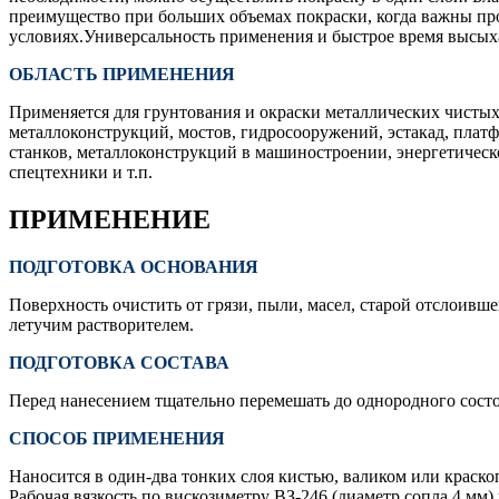
преимущество при больших объемах покраски, когда важны про
условиях.Универсальность применения и быстрое время высыха
ОБЛАСТЬ ПРИМЕНЕНИЯ
Применяется для грунтования и окраски металлических чистых
металлоконструкций, мостов, гидросооружений, эстакад, платф
станков, металлоконструкций в машиностроении, энергетическ
спецтехники и т.п.
ПРИМЕНЕНИЕ
ПОДГОТОВКА ОСНОВАНИЯ
Поверхность очистить от грязи, пыли, масел, старой отслоив
летучим растворителем.
ПОДГОТОВКА СОСТАВА
Перед нанесением тщательно перемешать до однородного сост
СПОСОБ ПРИМЕНЕНИЯ
Наносится в один-два тонких слоя кистью, валиком или краско
Рабочая вязкость по вискозиметру ВЗ-246 (диаметр сопла 4 мм) 