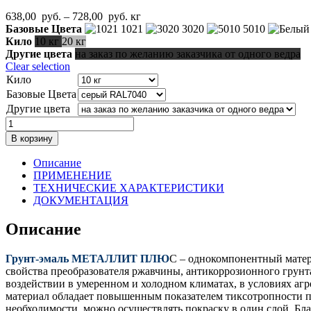
Диапазон
638,00
руб.
–
728,00
руб.
кг
цен:
Базовые Цвета
1021
3020
5010
638,00
Кило
10 кг
20 кг
руб.
Другие цвета
на заказ по желанию заказчика от одного ведра
–
Clear selection
728,00
Кило
руб.
Базовые Цвета
Другие цвета
Количество
товара
В корзину
МЕТАЛЛИТ
ПЛЮС
Описание
УРЕТАНОВАЯ
ПРИМЕНЕНИЕ
ГРУНТ-
ТЕХНИЧЕСКИЕ ХАРАКТЕРИСТИКИ
ЭМАЛЬ
ДОКУМЕНТАЦИЯ
ПО
МЕТАЛЛУ
Описание
Грунт-эмаль МЕТАЛЛИТ ПЛЮ
С – однокомпонентный матер
свойства преобразователя ржавчины, антикоррозионного грунт
воздействии в умеренном и холодном климатах, в условиях а
материал обладает повышенным показателем тиксотропности по
необходимости, можно осуществлять покраску в один слой. Бла