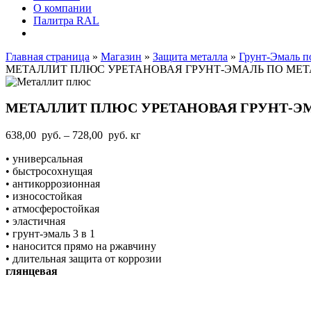
О компании
Палитра RAL
Главная страница
»
Магазин
»
Защита металла
»
Грунт-Эмаль п
МЕТАЛЛИТ ПЛЮС УРЕТАНОВАЯ ГРУНТ-ЭМАЛЬ ПО МЕ
МЕТАЛЛИТ ПЛЮС УРЕТАНОВАЯ ГРУНТ-Э
Диапазон
638,00
руб.
–
728,00
руб.
кг
цен:
• универсальная
638,00
• быстросохнущая
руб.
• антикоррозионная
–
• износостойкая
728,00
• атмосферостойкая
руб.
• эластичная
• грунт-эмаль 3 в 1
• наносится прямо на ржавчину
• длительная защита от коррозии
глянцевая