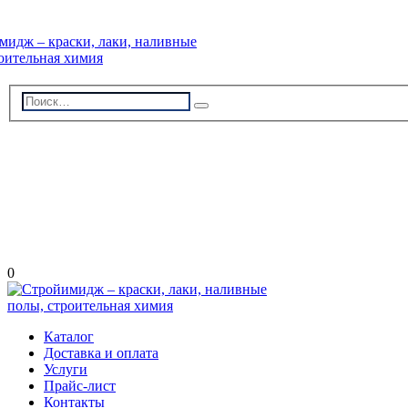
г. Волжский, пр-кт Ленина 308Г
stroiimidg@mail.ru
+7 (8442) 29-70-85
График работы: Пн-Пт 09:00-18:00
0
Каталог
Доставка и оплата
Услуги
Прайс-лист
Контакты