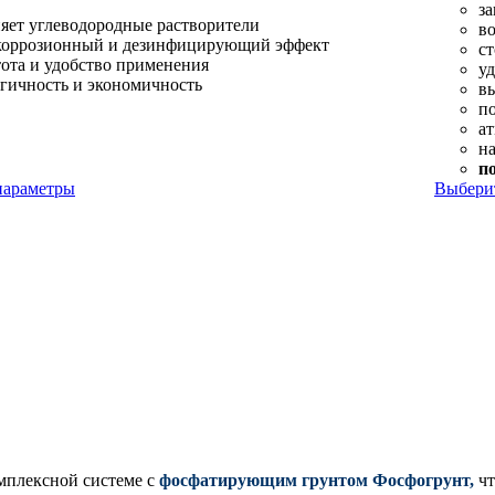
за
яет углеводородные растворители
во
коррозионный и дезинфицирующий эффект
с
ота и удобство применения
у
огичность и экономичность
в
п
ат
н
п
параметры
Выбери
мплексной системе с
фосфатирующим грунтом Фосфогрунт,
чт