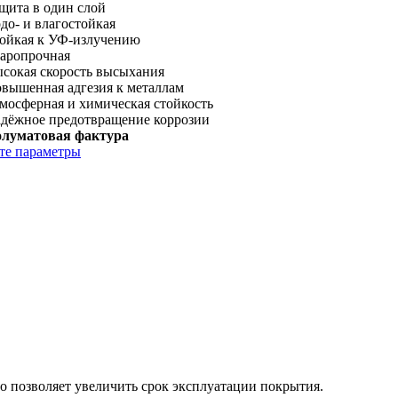
щита в один слой
до- и влагостойкая
тойкая к УФ-излучению
даропрочная
ысокая скорость высыхания
овышенная адгезия к металлам
мосферная и химическая стойкость
адёжное предотвращение коррозии
олуматовая фактура
те параметры
о позволяет увеличить срок эксплуатации покрытия.