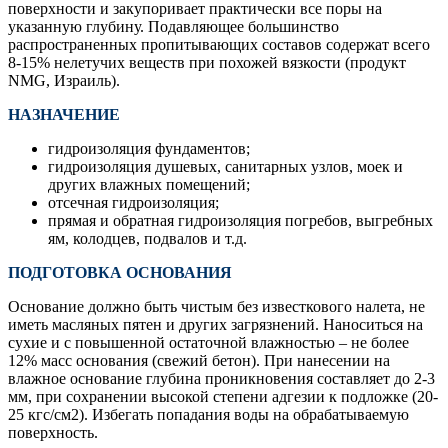
поверхности и закупоривает практически все поры на
указанную глубину. Подавляющее большинство
распространенных пропитывающих составов содержат всего
8-15% нелетучих веществ при похожей вязкости (продукт
NMG, Израиль).
НАЗНАЧЕНИЕ
гидроизоляция фундаментов;
гидроизоляция душевых, санитарных узлов, моек и
других влажных помещений;
отсечная гидроизоляция;
прямая и обратная гидроизоляция погребов, выгребных
ям, колодцев, подвалов и т.д.
ПОДГОТОВКА ОСНОВАНИЯ
Основание должно быть чистым без известкового налета, не
иметь масляных пятен и других загрязнений. Наноситься на
сухие и с повышенной остаточной влажностью – не более
12% масс основания (свежий бетон). При нанесении на
влажное основание глубина проникновения составляет до 2-3
мм, при сохранении высокой степени адгезии к подложке (20-
25 кгс/см2). Избегать попадания воды на обрабатываемую
поверхность.