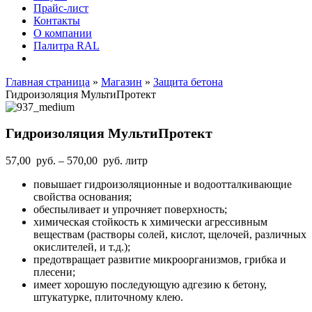
Прайс-лист
Контакты
О компании
Палитра RAL
Главная страница
»
Магазин
»
Защита бетона
Гидроизоляция МультиПротект
Гидроизоляция МультиПротект
Диапазон
57,00
руб.
–
570,00
руб.
литр
цен:
повышает гидроизоляционные и водоотталкивающие
57,00
свойства основания;
руб.
обеспыливает и упрочняет поверхность;
–
химическая стойкость к химически агрессивным
570,00
веществам (растворы солей, кислот, щелочей, различных
руб.
окислителей, и т.д.);
предотвращает развитие микроорганизмов, грибка и
плесени;
имеет хорошую последующую адгезию к бетону,
штукатурке, плиточному клею.