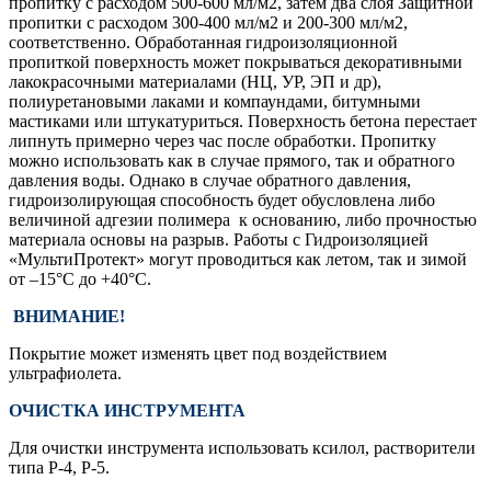
пропитку с расходом 500-600 мл/м2, затем два слоя Защитной
пропитки с расходом 300-400 мл/м2 и 200-300 мл/м2,
соответственно. Обработанная гидроизоляционной
пропиткой поверхность может покрываться декоративными
лакокрасочными материалами (НЦ, УР, ЭП и др),
полиуретановыми лаками и компаундами, битумными
мастиками или штукатуриться. Поверхность бетона перестает
липнуть примерно через час после обработки. Пропитку
можно использовать как в случае прямого, так и обратного
давления воды. Однако в случае обратного давления,
гидроизолирующая способность будет обусловлена либо
величиной адгезии полимера к основанию, либо прочностью
материала основы на разрыв. Работы с Гидроизоляцией
«МультиПротект» могут проводиться как летом, так и зимой
от –15°С до +40°С.
ВНИМАНИЕ!
Покрытие может изменять цвет под воздействием
ультрафиолета.
ОЧИСТКА ИНСТРУМЕНТА
Для очистки инструмента использовать ксилол, растворители
типа Р-4, Р-5.