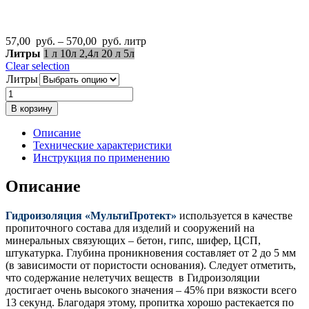
Диапазон
57,00
руб.
–
570,00
руб.
литр
цен:
Литры
1 л
10л
2,4л
20 л
5л
57,00
Clear selection
руб.
Литры
–
Количество
570,00
товара
В корзину
руб.
Гидроизоляция
МультиПротект
Описание
Технические характеристики
Инструкция по применению
Описание
Гидроизоляция «МультиПротект»
используется в качестве
пропиточного состава для изделий и сооружений на
минеральных связующих – бетон, гипс, шифер, ЦСП,
штукатурка. Глубина проникновения составляет от 2 до 5 мм
(в зависимости от пористости основания). Следует отметить,
что содержание нелетучих веществ в Гидроизоляции
достигает очень высокого значения – 45% при вязкости всего
13 секунд. Благодаря этому, пропитка хорошо растекается по