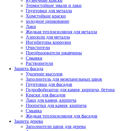
Кузнечные краски
Термостойкие эмали и лаки
Грунтовки для металла
Химстойкие краски
холодное цинкование
Лаки
Жидкая теплоизоляция для металла
Аэрозоли для металла
Ингибиторы коррозии
Очистители
Преобразователи ржавчины
Смывки
Растворители
Защита фасада
Удаление высолов
Заполнитель для межпанельных швов
Грунтовки для фасадов
Гидрофобизатор для камня, кирпича, бетона
Краски для фасадов
Лаки для камня, кирпича
Пропитки для камня, кирпича
Смывка
Жидкая теплоизоляция для фасадов
Защита дерева
Заполнители швов для дерева