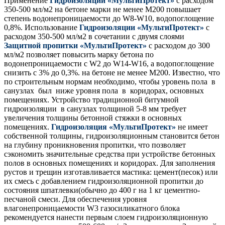
Применение
Гидроизоляции «МультиПротект»
с расходом
350-500 мл/м2 на бетоне марки не менее М200 повышает
степень водонепроницаемости до W8-W10, водопоглощение
0,8%. Использование
Гидроизоляции «МультиПротект»
с
расходом 350-500 мл/м2 в сочетании с двумя слоями
Защитной пропитки «МультиПротект»
с расходом до 300
мл/м2 позволяет повысить марку бетона по
водонепроницаемости с W2 до W14-W16, а водопоглощение
снизить с 3% до 0,3%. на бетоне не менее М200. Известно, что
по строительным нормам необходимо, чтобы уровень пола в
санузлах был ниже уровня пола в коридорах, основных
помещениях. Устройство традиционной битумной
гидроизоляции в санузлах толщиной 5-8 мм требует
увеличения толщины бетонной стяжки в основных
помещениях.
Гидроизоляция «МультиПротект»
не имеет
собственной толщины, гидроизоляционным становится бетон
на глубину проникновения пропитки, что позволяет
сэкономить значительные средства при устройстве бетонных
полов в основных помещениях и коридорах. Для заполнения
рустов и трещин изготавливается мастика: цемент(песок) или
их смесь с добавлением гидроизоляционной пропитки до
состояния шпатлевки(обычно до 400 г на 1 кг цементно-
песчаной смеси. Для обеспечения уровня
влагонепроницаемости W3 газосиликатного блока
рекомендуется нанести первым слоем гидроизоляционную