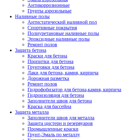
Антикоррозионные
Грунты аэрозольные
Наливные полы
Антистатический наливной пол
Спортивные покрытия
Полиуретановые наливные полы
Эпоксидные наливные полы
Ремонт полов
Защита бетона
Краски для бетона
Пропитки для бетона
Грунтовки для бетона
Лаки для бетона, камня, кирпича
Дорожная разметка
Ремонт полов
Гидрофобизатор для бетона,камня, кирпича
Гидроизоляция для бетона
Заполнители швов для бетона
Краска для бассейна
Защита металла
Заполнители швов для металла
Защита цистерн и резервуаров
Промышленные краски
Грунт-Эмаль по металлу