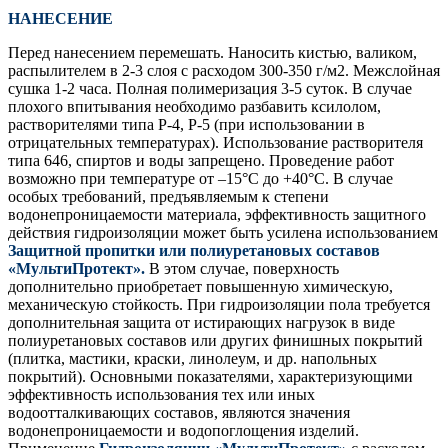
НАНЕСЕНИЕ
Перед нанесением перемешать. Наносить кистью, валиком,
распылителем в 2-3 слоя с расходом 300-350 г/м2. Межслойная
сушка 1-2 часа. Полная полимеризация 3-5 суток. В случае
плохого впитывания необходимо разбавить ксилолом,
растворителями типа Р-4, Р-5 (при использовании в
отрицательных температурах). Использование растворителя
типа 646, спиртов и воды запрещено. Проведение работ
возможно при температуре от –15°С до +40°С. В случае
особых требований, предъявляемым к степени
водонепроницаемости материала, эффективность защитного
действия гидроизоляции может быть усилена использованием
Защитной пропитки или полиуретановых составов
«МультиПротект».
В этом случае, поверхность
дополнительно приобретает повышенную химическую,
механическую стойкость. При гидроизоляции пола требуется
дополнительная защита от истирающих нагрузок в виде
полиуретановых составов или других финишных покрытий
(плитка, мастики, краски, линолеум, и др. напольных
покрытий). Основными показателями, характеризующими
эффективность использования тех или иных
водоотталкивающих составов, являются значения
водонепроницаемости и водопоглощения изделий.