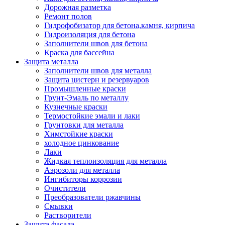
Дорожная разметка
Ремонт полов
Гидрофобизатор для бетона,камня, кирпича
Гидроизоляция для бетона
Заполнители швов для бетона
Краска для бассейна
Защита металла
Заполнители швов для металла
Защита цистерн и резервуаров
Промышленные краски
Грунт-Эмаль по металлу
Кузнечные краски
Термостойкие эмали и лаки
Грунтовки для металла
Химстойкие краски
холодное цинкование
Лаки
Жидкая теплоизоляция для металла
Аэрозоли для металла
Ингибиторы коррозии
Очистители
Преобразователи ржавчины
Смывки
Растворители
Защита фасада