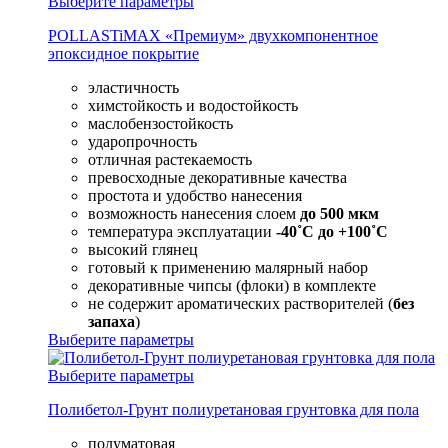
Выберите параметры
POLLASTiMAX «Премиум» двухкомпонентное
эпоксидное покрытие
эластичность
химстойкость и водостойкость
маслобензостойкость
ударопрочность
отличная растекаемость
превосходные декоративные качества
простота и удобство нанесения
возможность нанесения слоем
до 500 мкм
температура эксплуатации
-40˚С до +100˚С
высокий глянец
готовый к применению малярный набор
декоративные чипсы (флоки) в комплекте
не содержит ароматических растворителей (
без
запаха
)
Выберите параметры
Выберите параметры
Полибетол-Грунт полиуретановая грунтовка для пола
полуматовая