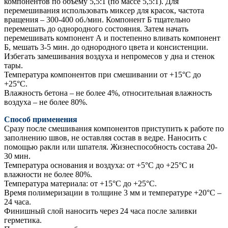
компонентов по объему 5,5:1 (по массе 5,5:1). Для
перемешивания использовать миксер для красок, частота
вращения – 300-400 об./мин. Компонент Б тщательно
перемешать до однородного состояния. Затем начать
перемешивать компонент А и постепенно вливать компонент
Б, мешать 3-5 мин. до однородного цвета и консистенции.
Избегать замешивания воздуха и непромесов у дна и стенок
тары.
Температура компонентов при смешивании от +15°С до
+25°С.
Влажность бетона – не более 4%, относительная влажность
воздуха – не более 80%.
Способ применения
Сразу после смешивания компонентов приступить к работе по
заполнению швов, не оставляя состав в ведре. Наносить с
помощью ракли или шпателя. Жизнеспособность состава 20-
30 мин.
Температура основания и воздуха: от +5°С до +25°С и
влажности не более 80%.
Температура материала: от +15°С до +25°С.
Время полимеризации в толщине 3 мм и температуре +20°С –
24 часа.
Финишный слой наносить через 24 часа после заливки
герметика.