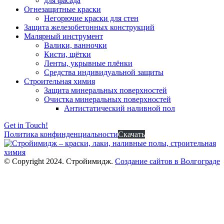
для фасада
Огнезащитные краски
Негорючие краски для стен
Защита железобетонных конструкций
Малярный инструмент
Валики, ванночки
Кисти, щётки
Ленты, укрывные плёнки
Средства индивидуальной защиты
Строительная химия
Защита минеральных поверхностей
Очистка минеральных поверхностей
Антистатический наливной пол
Get in Touch!
Политика конфинденциальности
Скачать
© Copyright 2024. Стройимидж.
Создание сайтов в Волгограде
г. Волжский, пр-кт Ленина 308Г
stroiimidg@mail.ru