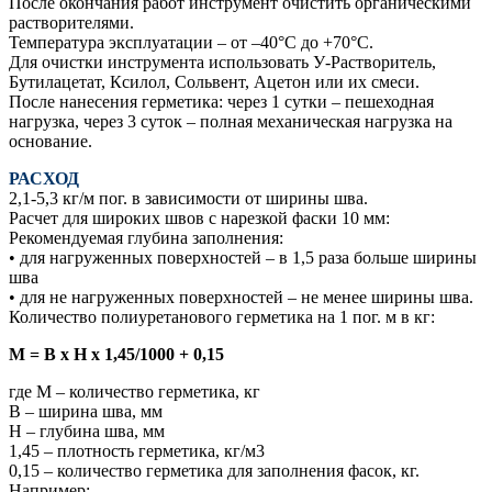
После окончания работ инструмент очистить органическими
растворителями.
Температура эксплуатации – от –40°С до +70°С.
Для очистки инструмента использовать У-Растворитель,
Бутилацетат, Ксилол, Сольвент, Ацетон или их смеси.
После нанесения герметика: через 1 сутки – пешеходная
нагрузка, через 3 суток – полная механическая нагрузка на
основание.
РАСХОД
2,1-5,3 кг/м пог. в зависимости от ширины шва.
Расчет для широких швов с нарезкой фаски 10 мм:
Рекомендуемая глубина заполнения:
• для нагруженных поверхностей – в 1,5 раза больше ширины
шва
• для не нагруженных поверхностей – не менее ширины шва.
Количество полиуретанового герметика на 1 пог. м в кг:
М = B х H х 1,45/1000 + 0,15
где М – количество герметика, кг
B – ширина шва, мм
Н – глубина шва, мм
1,45 – плотность герметика, кг/м3
0,15 – количество герметика для заполнения фасок, кг.
Например: