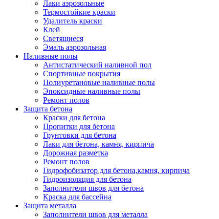
Лаки аэрозольные
Термостойкие краски
Удалитель краски
Клей
Светящиеся
Эмаль аэрозольная
Наливные полы
Антистатический наливной пол
Спортивные покрытия
Полиуретановые наливные полы
Эпоксидные наливные полы
Ремонт полов
Защита бетона
Краски для бетона
Пропитки для бетона
Грунтовки для бетона
Лаки для бетона, камня, кирпича
Дорожная разметка
Ремонт полов
Гидрофобизатор для бетона,камня, кирпича
Гидроизоляция для бетона
Заполнители швов для бетона
Краска для бассейна
Защита металла
Заполнители швов для металла