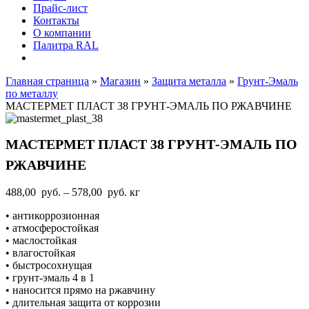
Прайс-лист
Контакты
О компании
Палитра RAL
Главная страница
»
Магазин
»
Защита металла
»
Грунт-Эмаль
по металлу
МАСТЕРМЕТ ПЛАСТ 38 ГРУНТ-ЭМАЛЬ ПО РЖАВЧИНЕ
МАСТЕРМЕТ ПЛАСТ 38 ГРУНТ-ЭМАЛЬ ПО
РЖАВЧИНЕ
Диапазон
488,00
руб.
–
578,00
руб.
кг
цен:
• антикоррозионная
488,00
• атмосферостойкая
руб.
• маслостойкая
–
• влагостойкая
578,00
• быстросохнущая
руб.
• грунт-эмаль 4 в 1
• наносится прямо на ржавчину
• длительная защита от коррозии