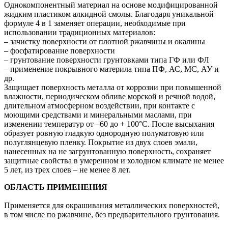
Однокомпонентный материал на основе модифицированной
жидким пластиком алкидной смолы. Благодаря уникальной
формуле 4 в 1 заменяет операции, необходимые при
использовании традиционных материалов:
– зачистку поверхности от плотной ржавчины и окалины
– фосфатирование поверхности
– грунтование поверхности грунтовками типа ГФ или ФЛ
– применение покрывного материла типа ПФ, АС, МС, АУ и
др.
Защищает поверхность металла от коррозии при повышенной
влажности, периодическом обливе морской и речной водой,
длительном атмосферном воздействии, при контакте с
моющими средствами и минеральными маслами, при
изменении температур от –60 до + 100°С. После высыхания
образует ровную гладкую однородную полуматовую или
полуглянцевую пленку. Покрытие из двух слоев эмали,
нанесенных на не загрунтованную поверхность, сохраняет
защитные свойства в умеренном и холодном климате не менее
5 лет, из трех слоев – не менее 8 лет.
ОБЛАСТЬ ПРИМЕНЕНИЯ
Применяется для окрашивания металлических поверхностей,
в том числе по ржавчине, без предварительного грунтования.