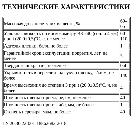
ТЕХНИЧЕСКИЕ ХАРАКТЕРИСТИКИ
60–
Массовая доля нелетучих веществ, %
65
Условная вязкость по вискозиметру В3-246 (сопло 4 мм)
60–
при t (20,0±0,5)°С, с, не менее
110
Адгезия пленки, балл, не более
1
Гарантийной срок эксплуатации покрытия, лет, не
5
менее
Твердость покрытия, не менее
0,4
Укрывистость в пересчете на сухую пленку, г/кв.м, не
140
более
Время высыхания до степени 3 при t (20,0±0,5)°С, ч, не
4
более
Прочность пленки при ударе, см, не менее
40
Прочность пленки при изгибе, мм, не более
1
Степень перетира, мкм, не более
40
ТУ 20.30.22-001-18862682-2018