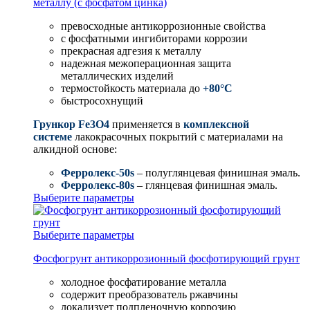
металлу (с фосфатом цинка)
превосходные антикоррозионные свойства
с фосфатными ингибиторами коррозии
прекрасная адгезия к металлу
надежная межоперационная защита
металлических изделий
термостойкость материала до
+80°С
быстросохнущий
Грункор Fe3O4
применяется в
комплексной
системе
лакокрасочных покрытий с материалами на
алкидной основе:
Ферролекс-50s
– полуглянцевая финишная эмаль.
Ферролекс-80s
– глянцевая финишная эмаль.
Выберите параметры
Выберите параметры
Фосфогрунт антикоррозионный фосфотирующий грунт
холодное фосфатирование металла
содержит преобразователь ржавчины
локализует подпленочную коррозию