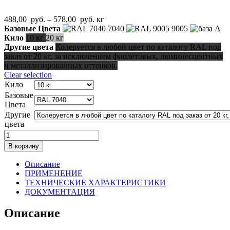
Диапазон
488,00
руб.
–
578,00
руб.
кг
цен:
Базовые Цвета
7040
9005
488,00
Кило
10 кг
20 кг
руб.
Другие цвета
Колеруется в любой цвет по каталогу RAL под
–
заказ от 20 кг, за исключением фиолетовых, люминесцентных
578,00
и металлизированных оттенков.
руб.
Clear selection
Кило
Базовые
Цвета
Другие
цвета
Количество
товара
В корзину
МАСТЕРМЕТ
ПЛАСТ
Описание
38
ПРИМЕНЕНИЕ
ГРУНТ-
ТЕХНИЧЕСКИЕ ХАРАКТЕРИСТИКИ
ЭМАЛЬ
ДОКУМЕНТАЦИЯ
ПО
РЖАВЧИНЕ
Описание