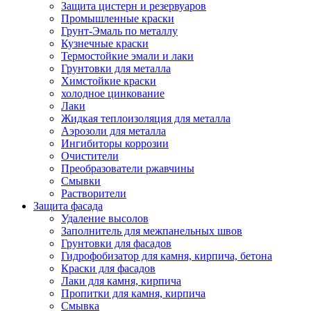
Защита цистерн и резервуаров
Промышленные краски
Грунт-Эмаль по металлу
Кузнечные краски
Термостойкие эмали и лаки
Грунтовки для металла
Химстойкие краски
холодное цинкование
Лаки
Жидкая теплоизоляция для металла
Аэрозоли для металла
Ингибиторы коррозии
Очистители
Преобразователи ржавчины
Смывки
Растворители
Защита фасада
Удаление высолов
Заполнитель для межпанельных швов
Грунтовки для фасадов
Гидрофобизатор для камня, кирпича, бетона
Краски для фасадов
Лаки для камня, кирпича
Пропитки для камня, кирпича
Смывка