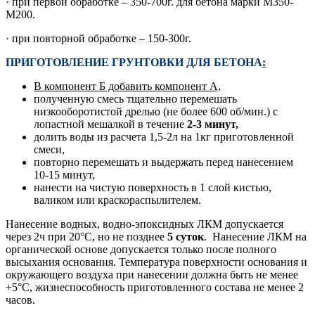
· при первой обработке – 350-700г. для бетона марки М350-
М200.
· при повторной обработке – 150-300г.
ПРИГОТОВЛЕНИЕ ГРУНТОВКИ ДЛЯ БЕТОНА
:
В компонент Б добавить компонент А,
полученную смесь тщательно перемешать
низкооборотистой дрелью (не более 600 об/мин.) с
лопастной мешалкой в течение
2-3 минут,
долить воды из расчета 1,5-2л на 1кг приготовленной
смеси,
повторно перемешать и выдержать перед нанесением
10-15 минут,
нанести на чистую поверхность в 1 слой кистью,
валиком или краскораспылителем.
Нанесение водных, водно-эпоксидных ЛКМ допускается
через 2ч при 20°С, но не позднее
5 суток
. Нанесение ЛКМ на
органической основе допускается только после полного
высыхания основания. Температура поверхности основания и
окружающего воздуха при нанесении должна быть не менее
+5°С, жизнеспособность приготовленного состава не менее 2
часов.