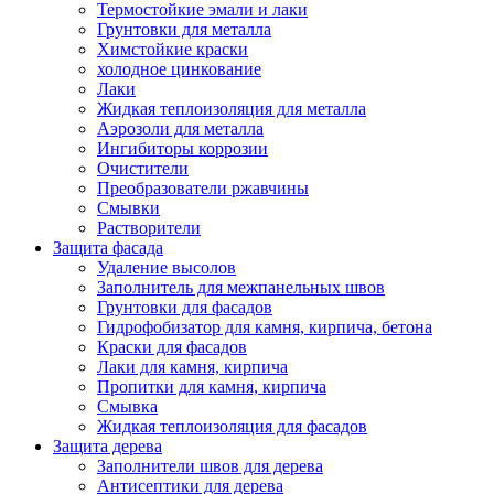
Термостойкие эмали и лаки
Грунтовки для металла
Химстойкие краски
холодное цинкование
Лаки
Жидкая теплоизоляция для металла
Аэрозоли для металла
Ингибиторы коррозии
Очистители
Преобразователи ржавчины
Смывки
Растворители
Защита фасада
Удаление высолов
Заполнитель для межпанельных швов
Грунтовки для фасадов
Гидрофобизатор для камня, кирпича, бетона
Краски для фасадов
Лаки для камня, кирпича
Пропитки для камня, кирпича
Смывка
Жидкая теплоизоляция для фасадов
Защита дерева
Заполнители швов для дерева
Антисептики для дерева