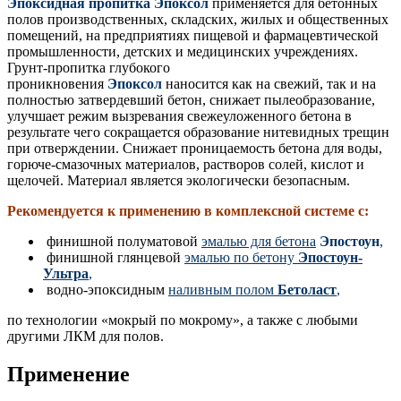
Эпоксидная пропитка
Эпоксол
применяется для бетонных
полов производственных, складских, жилых и общественных
помещений, на предприятиях пищевой и фармацевтической
промышленности, детских и медицинских учреждениях.
Грунт-пропитка глубокого
проникновения
Эпоксол
наносится как на свежий, так и на
полностью затвердевший бетон, снижает пылеобразование,
улучшает режим вызревания свежеуложенного бетона в
результате чего сокращается образование нитевидных трещин
при отверждении. Снижает проницаемость бетона для воды,
горюче-смазочных материалов, растворов солей, кислот и
щелочей. Материал является экологически безопасным.
Рекомендуется к применению в комплексной системе с:
финишной полуматовой
эмалью для бетона
Эпостоун
,
финишной глянцевой
эмалью по бетону
Эпостоун-
Ультра
,
водно-эпоксидным
наливным полом
Бетоласт
,
по технологии «мокрый по мокрому», а также с любыми
другими ЛКМ для полов.
Применение