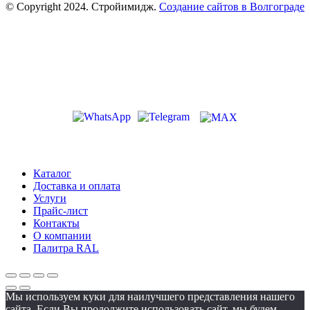
© Copyright 2024. Стройимидж.
Создание сайтов в Волгограде
г. Волжский, пр-кт Ленина 308Г
stroiimidg@mail.ru
+7 (8442) 29-70-85
График работы: Пн-Пт 09:00-18:00
Каталог
Доставка и оплата
Услуги
Прайс-лист
Контакты
О компании
Палитра RAL
Мы используем куки для наилучшего представления нашего
сайта. Если Вы продолжите использовать сайт, мы будем